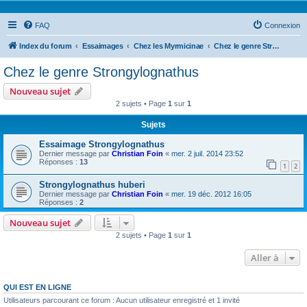
FAQ
Connexion
Index du forum
Essaimages
Chez les Myrmicinae
Chez le genre Strongylognathus
Chez le genre Strongylognathus
Nouveau sujet
2 sujets • Page
1
sur
1
Sujets
Essaimage Strongylognathus
Dernier message par
Christian Foin
«
mer. 2 juil. 2014 23:52
Réponses :
13
1
2
Strongylognathus huberi
Dernier message par
Christian Foin
«
mer. 19 déc. 2012 16:05
Réponses :
2
Nouveau sujet
2 sujets • Page
1
sur
1
Aller à
QUI EST EN LIGNE
Utilisateurs parcourant ce forum : Aucun utilisateur enregistré et 1 invité