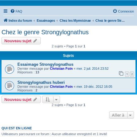
FAQ
Connexion
Index du forum
Essaimages
Chez les Myrmicinae
Chez le genre Strongylognathus
Chez le genre Strongylognathus
Nouveau sujet
2 sujets • Page
1
sur
1
Sujets
Essaimage Strongylognathus
Dernier message par
Christian Foin
«
mer. 2 juil. 2014 23:52
Réponses :
13
1
2
Strongylognathus huberi
Dernier message par
Christian Foin
«
mer. 19 déc. 2012 16:05
Réponses :
2
Nouveau sujet
2 sujets • Page
1
sur
1
Aller à
QUI EST EN LIGNE
Utilisateurs parcourant ce forum : Aucun utilisateur enregistré et 1 invité