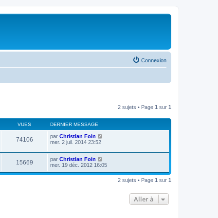
Connexion
2 sujets • Page
1
sur
1
VUES
DERNIER MESSAGE
par
Christian Foin
74106
mer. 2 juil. 2014 23:52
par
Christian Foin
15669
mer. 19 déc. 2012 16:05
2 sujets • Page
1
sur
1
Aller à