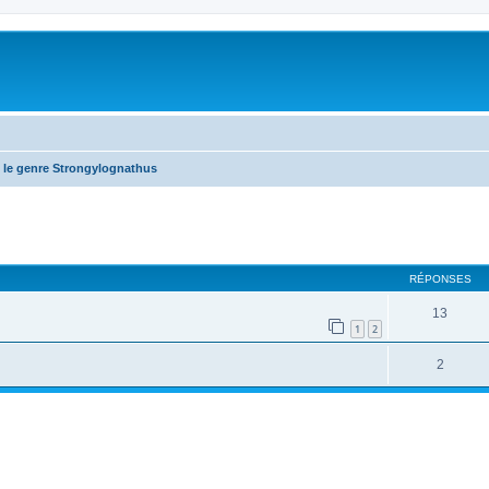
 le genre Strongylognathus
RÉPONSES
13
1
2
2