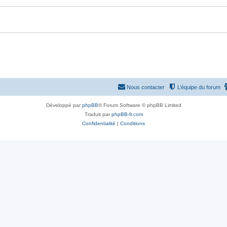
Nous contacter
L’équipe du forum
Développé par
phpBB
® Forum Software © phpBB Limited
Traduit par
phpBB-fr.com
Confidentialité
|
Conditions