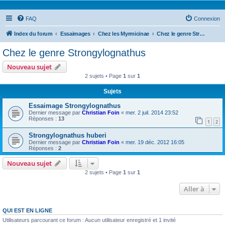
FAQ
Connexion
Index du forum
Essaimages
Chez les Myrmicinae
Chez le genre Strongylognathus
Chez le genre Strongylognathus
Nouveau sujet
2 sujets • Page
1
sur
1
Sujets
Essaimage Strongylognathus
Dernier message par
Christian Foin
«
mer. 2 juil. 2014 23:52
Réponses :
13
1
2
Strongylognathus huberi
Dernier message par
Christian Foin
«
mer. 19 déc. 2012 16:05
Réponses :
2
Nouveau sujet
2 sujets • Page
1
sur
1
Aller à
QUI EST EN LIGNE
Utilisateurs parcourant ce forum : Aucun utilisateur enregistré et 1 invité