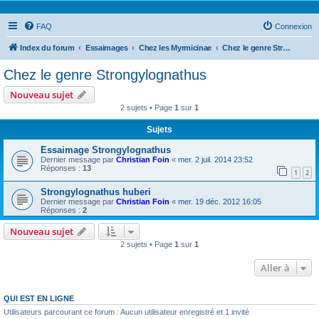
FAQ
Connexion
Index du forum
Essaimages
Chez les Myrmicinae
Chez le genre Strongylognathus
Chez le genre Strongylognathus
Nouveau sujet
2 sujets • Page
1
sur
1
Sujets
Essaimage Strongylognathus
Dernier message par
Christian Foin
«
mer. 2 juil. 2014 23:52
Réponses :
13
1
2
Strongylognathus huberi
Dernier message par
Christian Foin
«
mer. 19 déc. 2012 16:05
Réponses :
2
Nouveau sujet
2 sujets • Page
1
sur
1
Aller à
QUI EST EN LIGNE
Utilisateurs parcourant ce forum : Aucun utilisateur enregistré et 1 invité