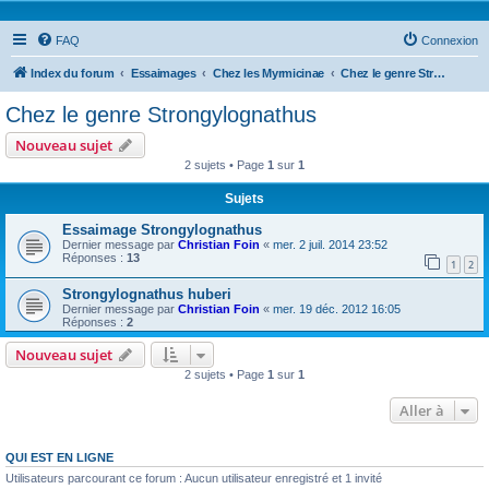
FAQ
Connexion
Index du forum
Essaimages
Chez les Myrmicinae
Chez le genre Strongylognathus
Chez le genre Strongylognathus
Nouveau sujet
2 sujets • Page
1
sur
1
Sujets
Essaimage Strongylognathus
Dernier message par
Christian Foin
«
mer. 2 juil. 2014 23:52
Réponses :
13
1
2
Strongylognathus huberi
Dernier message par
Christian Foin
«
mer. 19 déc. 2012 16:05
Réponses :
2
Nouveau sujet
2 sujets • Page
1
sur
1
Aller à
QUI EST EN LIGNE
Utilisateurs parcourant ce forum : Aucun utilisateur enregistré et 1 invité