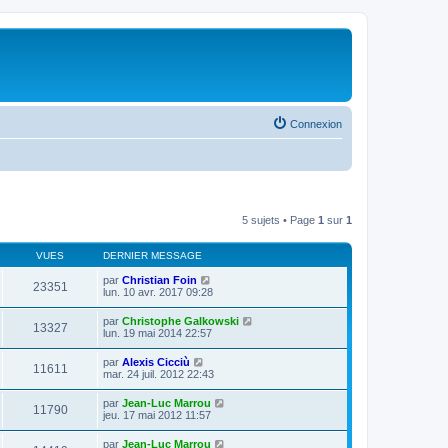
Connexion
5 sujets • Page
1
sur
1
VUES
DERNIER MESSAGE
par
Christian Foin
23351
lun. 10 avr. 2017 09:28
par
Christophe Galkowski
13327
lun. 19 mai 2014 22:57
par
Alexis Cicciù
11611
mar. 24 juil. 2012 22:43
par
Jean-Luc Marrou
11790
jeu. 17 mai 2012 11:57
par
Jean-Luc Marrou