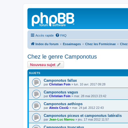
Accès rapide
FAQ
Index du forum
Essaimages
Chez les Formicinae
Chez
Chez le genre Camponotus
Nouveau sujet
SUJETS
Camponotus fallax
par
Christian Foin
»
lun. 10 avr. 2017 09:28
Camponotus vagus
par
Christian Foin
»
mar. 28 mai 2013 23:42
Camponotus aethiops
par
Alexis Cicciù
»
mar. 24 juil. 2012 22:43
Camponotus piceus et camponotus latéralis
par
Jean-Luc Marrou
»
jeu. 17 mai 2012 11:57
Camponotus truncatus