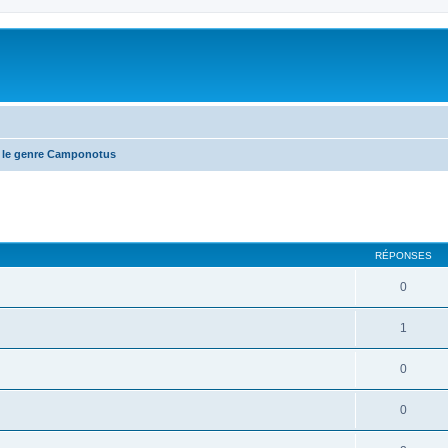
 le genre Camponotus
RÉPONSES
0
1
0
0