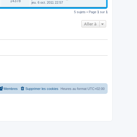
14378
jeu. 6 oct. 2011 22:57
5 sujets • Page
1
sur
1
Aller à
Membres
Supprimer les cookies
Heures au format
UTC+02:00