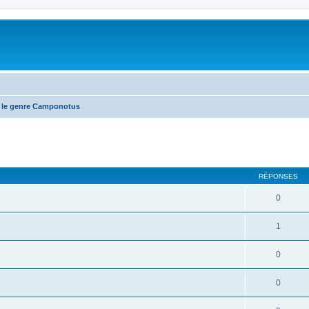
 le genre Camponotus
RÉPONSES
0
1
0
0