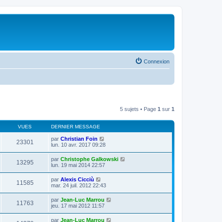
Connexion
5 sujets • Page
1
sur
1
VUES
DERNIER MESSAGE
par
Christian Foin
23301
lun. 10 avr. 2017 09:28
par
Christophe Galkowski
13295
lun. 19 mai 2014 22:57
par
Alexis Cicciù
11585
mar. 24 juil. 2012 22:43
par
Jean-Luc Marrou
11763
jeu. 17 mai 2012 11:57
par
Jean-Luc Marrou