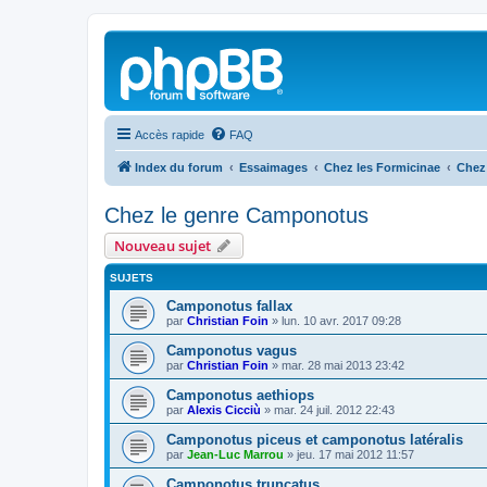
Accès rapide
FAQ
Index du forum
Essaimages
Chez les Formicinae
Chez
Chez le genre Camponotus
Nouveau sujet
SUJETS
Camponotus fallax
par
Christian Foin
»
lun. 10 avr. 2017 09:28
Camponotus vagus
par
Christian Foin
»
mar. 28 mai 2013 23:42
Camponotus aethiops
par
Alexis Cicciù
»
mar. 24 juil. 2012 22:43
Camponotus piceus et camponotus latéralis
par
Jean-Luc Marrou
»
jeu. 17 mai 2012 11:57
Camponotus truncatus