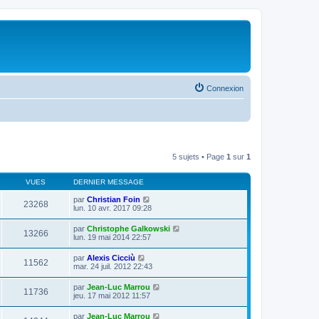
Connexion
5 sujets • Page
1
sur
1
VUES
DERNIER MESSAGE
par
Christian Foin
23268
lun. 10 avr. 2017 09:28
par
Christophe Galkowski
13266
lun. 19 mai 2014 22:57
par
Alexis Cicciù
11562
mar. 24 juil. 2012 22:43
par
Jean-Luc Marrou
11736
jeu. 17 mai 2012 11:57
par
Jean-Luc Marrou