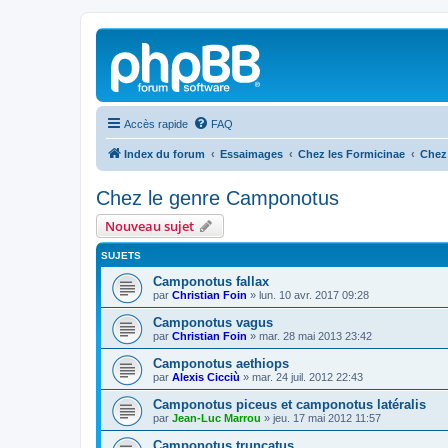
Accès rapide
FAQ
Index du forum
Essaimages
Chez les Formicinae
Chez
Chez le genre Camponotus
Nouveau sujet
SUJETS
Camponotus fallax
par
Christian Foin
»
lun. 10 avr. 2017 09:28
Camponotus vagus
par
Christian Foin
»
mar. 28 mai 2013 23:42
Camponotus aethiops
par
Alexis Cicciù
»
mar. 24 juil. 2012 22:43
Camponotus piceus et camponotus latéralis
par
Jean-Luc Marrou
»
jeu. 17 mai 2012 11:57
Camponotus truncatus