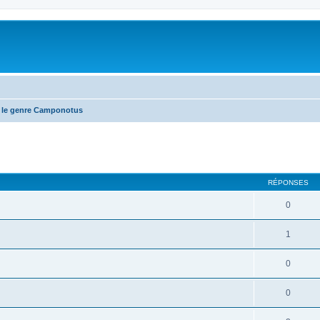
 le genre Camponotus
RÉPONSES
0
1
0
0