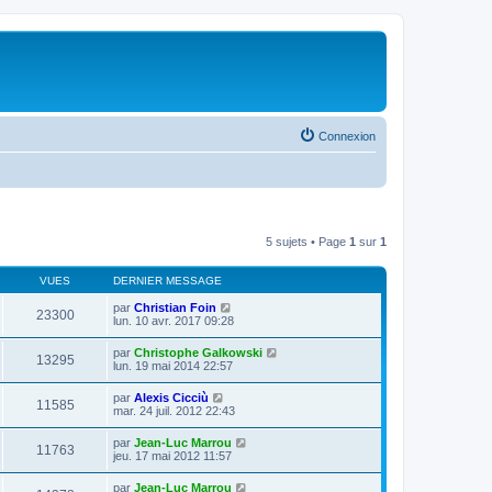
Connexion
5 sujets • Page
1
sur
1
VUES
DERNIER MESSAGE
par
Christian Foin
23300
lun. 10 avr. 2017 09:28
par
Christophe Galkowski
13295
lun. 19 mai 2014 22:57
par
Alexis Cicciù
11585
mar. 24 juil. 2012 22:43
par
Jean-Luc Marrou
11763
jeu. 17 mai 2012 11:57
par
Jean-Luc Marrou