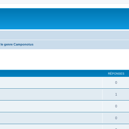
 le genre Camponotus
RÉPONSES
0
1
0
0