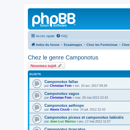
Accès rapide
FAQ
Index du forum
Essaimages
Chez les Formicinae
Chez
Chez le genre Camponotus
Nouveau sujet
SUJETS
Camponotus fallax
par
Christian Foin
»
lun. 10 avr. 2017 09:28
Camponotus vagus
par
Christian Foin
»
mar. 28 mai 2013 23:42
Camponotus aethiops
par
Alexis Cicciù
»
mar. 24 juil. 2012 22:43
Camponotus piceus et camponotus latéralis
par
Jean-Luc Marrou
»
jeu. 17 mai 2012 11:57
Camponotus truncatus