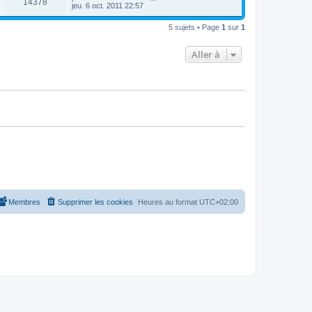
14378
jeu. 6 oct. 2011 22:57
5 sujets • Page
1
sur
1
Aller à
Membres
Supprimer les cookies
Heures au format
UTC+02:00