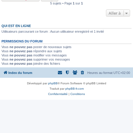
5 sujets • Page
1
sur
1
Aller à
QUI EST EN LIGNE
Utilisateurs parcourant ce forum : Aucun utilisateur enregistré et 1 invité
PERMISSIONS DU FORUM
Vous
ne pouvez pas
poster de nouveaux sujets
Vous
ne pouvez pas
répondre aux sujets
Vous
ne pouvez pas
modifier vos messages
Vous
ne pouvez pas
supprimer vos messages
Vous
ne pouvez pas
joindre des fichiers
Index du forum
Heures au format
UTC+02:00
Développé par
phpBB
® Forum Software © phpBB Limited
Traduit par
phpBB-fr.com
Confidentialité
|
Conditions