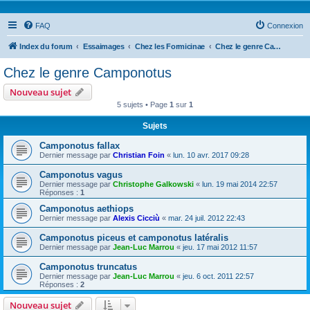
FAQ
Connexion
Index du forum
Essaimages
Chez les Formicinae
Chez le genre Camponotus
Chez le genre Camponotus
Nouveau sujet
5 sujets • Page
1
sur
1
Sujets
Camponotus fallax
Dernier message par
Christian Foin
«
lun. 10 avr. 2017 09:28
Camponotus vagus
Dernier message par
Christophe Galkowski
«
lun. 19 mai 2014 22:57
Réponses :
1
Camponotus aethiops
Dernier message par
Alexis Cicciù
«
mar. 24 juil. 2012 22:43
Camponotus piceus et camponotus latéralis
Dernier message par
Jean-Luc Marrou
«
jeu. 17 mai 2012 11:57
Camponotus truncatus
Dernier message par
Jean-Luc Marrou
«
jeu. 6 oct. 2011 22:57
Réponses :
2
Nouveau sujet