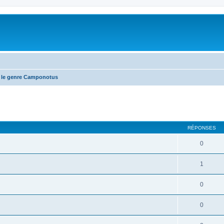
 le genre Camponotus
RÉPONSES
0
1
0
0