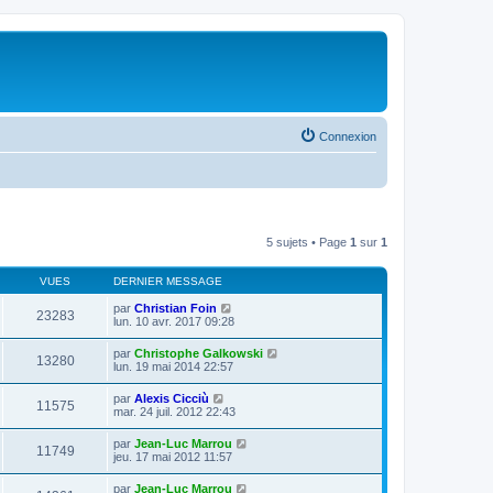
Connexion
5 sujets • Page
1
sur
1
VUES
DERNIER MESSAGE
par
Christian Foin
23283
lun. 10 avr. 2017 09:28
par
Christophe Galkowski
13280
lun. 19 mai 2014 22:57
par
Alexis Cicciù
11575
mar. 24 juil. 2012 22:43
par
Jean-Luc Marrou
11749
jeu. 17 mai 2012 11:57
par
Jean-Luc Marrou