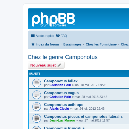
Accès rapide
FAQ
Index du forum
Essaimages
Chez les Formicinae
Chez
Chez le genre Camponotus
Nouveau sujet
SUJETS
Camponotus fallax
par
Christian Foin
»
lun. 10 avr. 2017 09:28
Camponotus vagus
par
Christian Foin
»
mar. 28 mai 2013 23:42
Camponotus aethiops
par
Alexis Cicciù
»
mar. 24 juil. 2012 22:43
Camponotus piceus et camponotus latéralis
par
Jean-Luc Marrou
»
jeu. 17 mai 2012 11:57
Camponotus truncatus