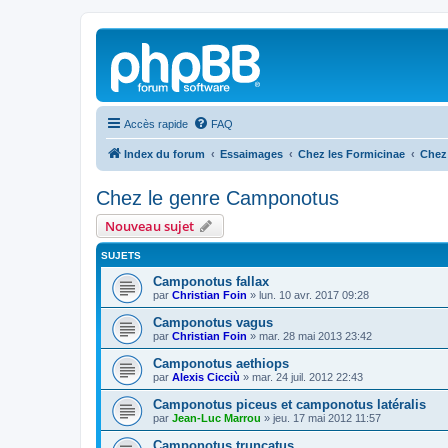
Accès rapide
FAQ
Index du forum
Essaimages
Chez les Formicinae
Chez
Chez le genre Camponotus
Nouveau sujet
SUJETS
Camponotus fallax
par
Christian Foin
»
lun. 10 avr. 2017 09:28
Camponotus vagus
par
Christian Foin
»
mar. 28 mai 2013 23:42
Camponotus aethiops
par
Alexis Cicciù
»
mar. 24 juil. 2012 22:43
Camponotus piceus et camponotus latéralis
par
Jean-Luc Marrou
»
jeu. 17 mai 2012 11:57
Camponotus truncatus