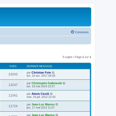
Connexion
5 sujets • Page
1
sur
1
VUES
DERNIER MESSAGE
par
Christian Foin
23243
lun. 10 avr. 2017 09:28
par
Christophe Galkowski
13247
lun. 19 mai 2014 22:57
par
Alexis Cicciù
11541
mar. 24 juil. 2012 22:43
par
Jean-Luc Marrou
11724
jeu. 17 mai 2012 11:57
par
Jean-Luc Marrou