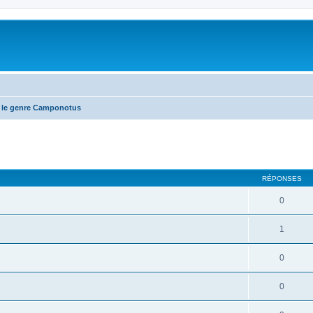
 le genre Camponotus
RÉPONSES
0
1
0
0