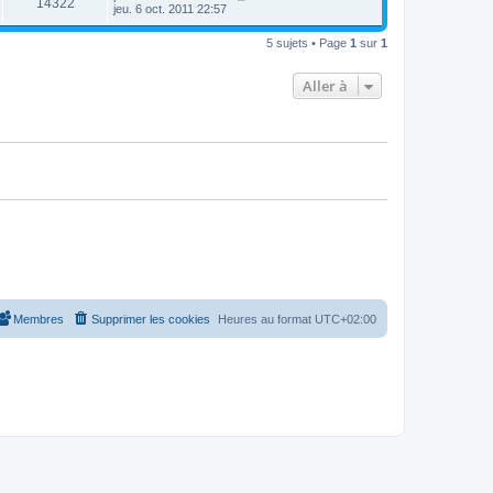
14322
jeu. 6 oct. 2011 22:57
5 sujets • Page
1
sur
1
Aller à
Membres
Supprimer les cookies
Heures au format
UTC+02:00