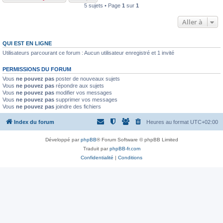
5 sujets • Page
1
sur
1
Aller à
QUI EST EN LIGNE
Utilisateurs parcourant ce forum : Aucun utilisateur enregistré et 1 invité
PERMISSIONS DU FORUM
Vous
ne pouvez pas
poster de nouveaux sujets
Vous
ne pouvez pas
répondre aux sujets
Vous
ne pouvez pas
modifier vos messages
Vous
ne pouvez pas
supprimer vos messages
Vous
ne pouvez pas
joindre des fichiers
Index du forum
Heures au format
UTC+02:00
Développé par
phpBB
® Forum Software © phpBB Limited
Traduit par
phpBB-fr.com
Confidentialité
|
Conditions