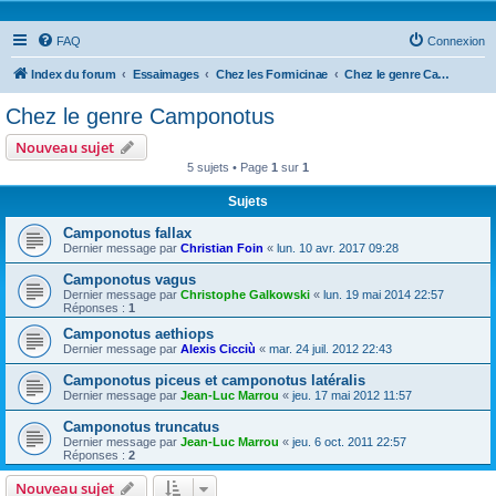
FAQ
Connexion
Index du forum
Essaimages
Chez les Formicinae
Chez le genre Camponotus
Chez le genre Camponotus
Nouveau sujet
5 sujets • Page
1
sur
1
Sujets
Camponotus fallax
Dernier message par
Christian Foin
«
lun. 10 avr. 2017 09:28
Camponotus vagus
Dernier message par
Christophe Galkowski
«
lun. 19 mai 2014 22:57
Réponses :
1
Camponotus aethiops
Dernier message par
Alexis Cicciù
«
mar. 24 juil. 2012 22:43
Camponotus piceus et camponotus latéralis
Dernier message par
Jean-Luc Marrou
«
jeu. 17 mai 2012 11:57
Camponotus truncatus
Dernier message par
Jean-Luc Marrou
«
jeu. 6 oct. 2011 22:57
Réponses :
2
Nouveau sujet