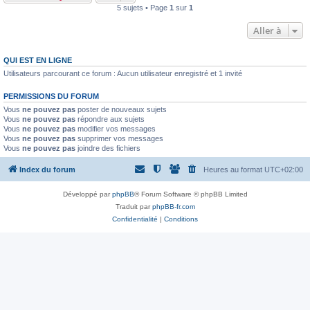
5 sujets • Page
1
sur
1
Aller à
QUI EST EN LIGNE
Utilisateurs parcourant ce forum : Aucun utilisateur enregistré et 1 invité
PERMISSIONS DU FORUM
Vous
ne pouvez pas
poster de nouveaux sujets
Vous
ne pouvez pas
répondre aux sujets
Vous
ne pouvez pas
modifier vos messages
Vous
ne pouvez pas
supprimer vos messages
Vous
ne pouvez pas
joindre des fichiers
Index du forum
Heures au format
UTC+02:00
Développé par
phpBB
® Forum Software © phpBB Limited
Traduit par
phpBB-fr.com
Confidentialité
|
Conditions