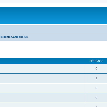
 le genre Camponotus
RÉPONSES
0
1
0
0