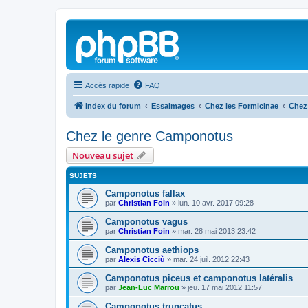
Accès rapide
FAQ
Index du forum
Essaimages
Chez les Formicinae
Chez
Chez le genre Camponotus
Nouveau sujet
SUJETS
Camponotus fallax
par
Christian Foin
»
lun. 10 avr. 2017 09:28
Camponotus vagus
par
Christian Foin
»
mar. 28 mai 2013 23:42
Camponotus aethiops
par
Alexis Cicciù
»
mar. 24 juil. 2012 22:43
Camponotus piceus et camponotus latéralis
par
Jean-Luc Marrou
»
jeu. 17 mai 2012 11:57
Camponotus truncatus