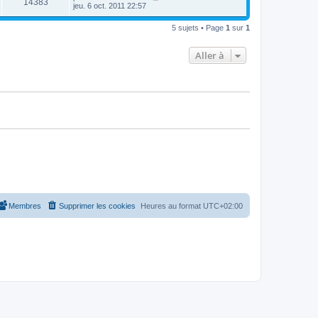
14383
jeu. 6 oct. 2011 22:57
5 sujets • Page
1
sur
1
Aller à
Membres
Supprimer les cookies
Heures au format
UTC+02:00