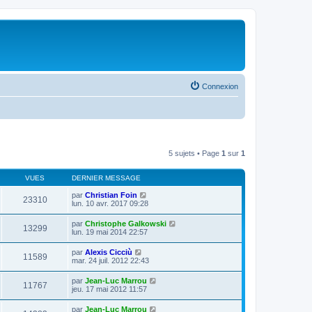
Connexion
5 sujets • Page
1
sur
1
VUES
DERNIER MESSAGE
par
Christian Foin
23310
lun. 10 avr. 2017 09:28
par
Christophe Galkowski
13299
lun. 19 mai 2014 22:57
par
Alexis Cicciù
11589
mar. 24 juil. 2012 22:43
par
Jean-Luc Marrou
11767
jeu. 17 mai 2012 11:57
par
Jean-Luc Marrou