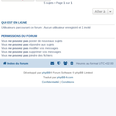
5 sujets • Page
1
sur
1
Aller à
QUI EST EN LIGNE
Utilisateurs parcourant ce forum : Aucun utilisateur enregistré et 1 invité
PERMISSIONS DU FORUM
Vous
ne pouvez pas
poster de nouveaux sujets
Vous
ne pouvez pas
répondre aux sujets
Vous
ne pouvez pas
modifier vos messages
Vous
ne pouvez pas
supprimer vos messages
Vous
ne pouvez pas
joindre des fichiers
Index du forum
Heures au format
UTC+02:00
Développé par
phpBB
® Forum Software © phpBB Limited
Traduit par
phpBB-fr.com
Confidentialité
|
Conditions