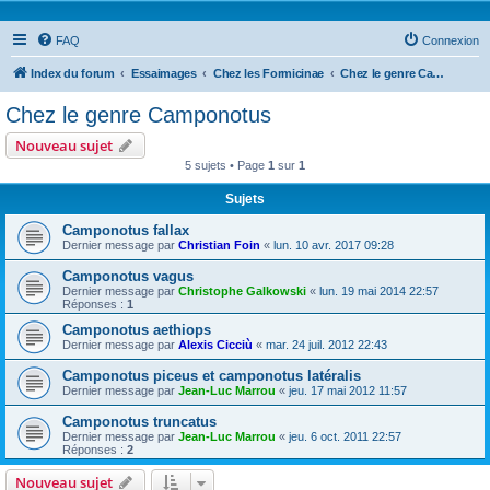
FAQ
Connexion
Index du forum
Essaimages
Chez les Formicinae
Chez le genre Camponotus
Chez le genre Camponotus
Nouveau sujet
5 sujets • Page
1
sur
1
Sujets
Camponotus fallax
Dernier message par
Christian Foin
«
lun. 10 avr. 2017 09:28
Camponotus vagus
Dernier message par
Christophe Galkowski
«
lun. 19 mai 2014 22:57
Réponses :
1
Camponotus aethiops
Dernier message par
Alexis Cicciù
«
mar. 24 juil. 2012 22:43
Camponotus piceus et camponotus latéralis
Dernier message par
Jean-Luc Marrou
«
jeu. 17 mai 2012 11:57
Camponotus truncatus
Dernier message par
Jean-Luc Marrou
«
jeu. 6 oct. 2011 22:57
Réponses :
2
Nouveau sujet