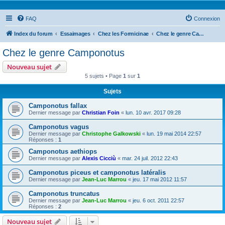
FAQ
Connexion
Index du forum
Essaimages
Chez les Formicinae
Chez le genre Camponotus
Chez le genre Camponotus
Nouveau sujet
5 sujets • Page
1
sur
1
Sujets
Camponotus fallax
Dernier message par
Christian Foin
«
lun. 10 avr. 2017 09:28
Camponotus vagus
Dernier message par
Christophe Galkowski
«
lun. 19 mai 2014 22:57
Réponses :
1
Camponotus aethiops
Dernier message par
Alexis Cicciù
«
mar. 24 juil. 2012 22:43
Camponotus piceus et camponotus latéralis
Dernier message par
Jean-Luc Marrou
«
jeu. 17 mai 2012 11:57
Camponotus truncatus
Dernier message par
Jean-Luc Marrou
«
jeu. 6 oct. 2011 22:57
Réponses :
2
Nouveau sujet