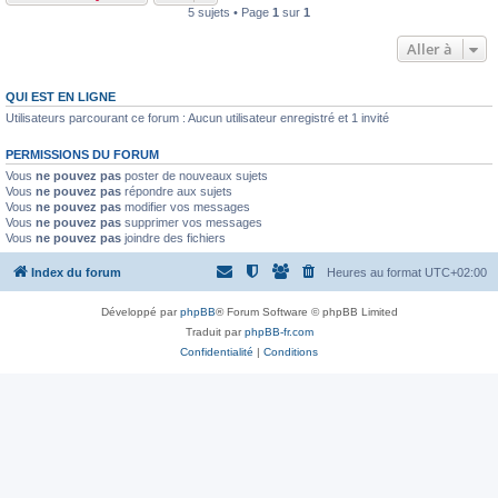
5 sujets • Page
1
sur
1
Aller à
QUI EST EN LIGNE
Utilisateurs parcourant ce forum : Aucun utilisateur enregistré et 1 invité
PERMISSIONS DU FORUM
Vous
ne pouvez pas
poster de nouveaux sujets
Vous
ne pouvez pas
répondre aux sujets
Vous
ne pouvez pas
modifier vos messages
Vous
ne pouvez pas
supprimer vos messages
Vous
ne pouvez pas
joindre des fichiers
Index du forum
Heures au format
UTC+02:00
Développé par
phpBB
® Forum Software © phpBB Limited
Traduit par
phpBB-fr.com
Confidentialité
|
Conditions