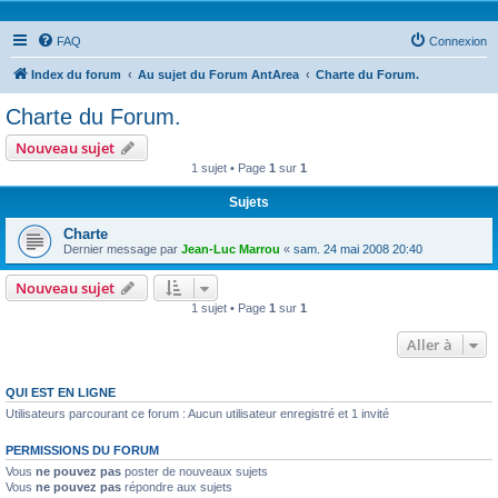
FAQ
Connexion
Index du forum
Au sujet du Forum AntArea
Charte du Forum.
Charte du Forum.
Nouveau sujet
1 sujet • Page
1
sur
1
Sujets
Charte
Dernier message par
Jean-Luc Marrou
«
sam. 24 mai 2008 20:40
Nouveau sujet
1 sujet • Page
1
sur
1
Aller à
QUI EST EN LIGNE
Utilisateurs parcourant ce forum : Aucun utilisateur enregistré et 1 invité
PERMISSIONS DU FORUM
Vous
ne pouvez pas
poster de nouveaux sujets
Vous
ne pouvez pas
répondre aux sujets