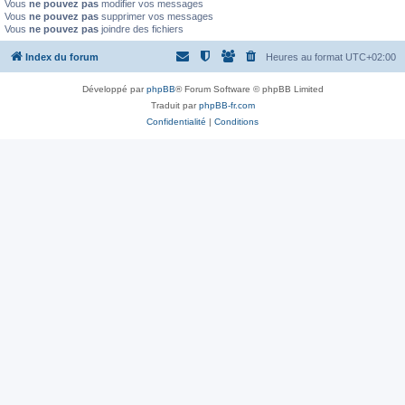
Vous
ne pouvez pas
modifier vos messages
Vous
ne pouvez pas
supprimer vos messages
Vous
ne pouvez pas
joindre des fichiers
Index du forum
Heures au format
UTC+02:00
Développé par
phpBB
® Forum Software © phpBB Limited
Traduit par
phpBB-fr.com
Confidentialité
|
Conditions