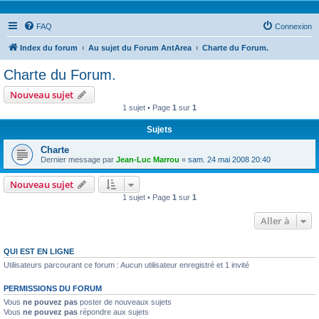
FAQ
Connexion
Index du forum
Au sujet du Forum AntArea
Charte du Forum.
Charte du Forum.
Nouveau sujet
1 sujet • Page
1
sur
1
Sujets
Charte
Dernier message par
Jean-Luc Marrou
«
sam. 24 mai 2008 20:40
Nouveau sujet
1 sujet • Page
1
sur
1
Aller à
QUI EST EN LIGNE
Utilisateurs parcourant ce forum : Aucun utilisateur enregistré et 1 invité
PERMISSIONS DU FORUM
Vous
ne pouvez pas
poster de nouveaux sujets
Vous
ne pouvez pas
répondre aux sujets