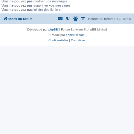
Vous
ne pouvez pas
modifier vos messages
Vous
ne pouvez pas
supprimer vos messages
Vous
ne pouvez pas
joindre des fichiers
Index du forum
Heures au format
UTC+02:00
Développé par
phpBB
® Forum Software © phpBB Limited
Traduit par
phpBB-fr.com
Confidentialité
|
Conditions