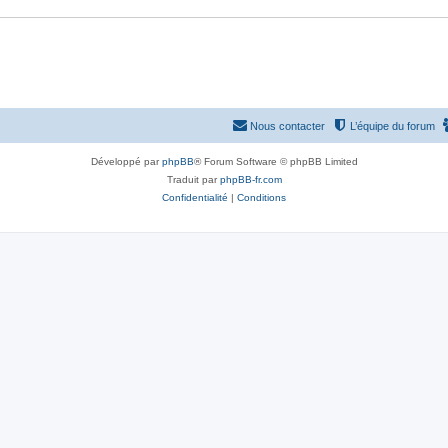
Nous contacter
L’équipe du forum
Développé par
phpBB
® Forum Software © phpBB Limited
Traduit par
phpBB-fr.com
Confidentialité
|
Conditions