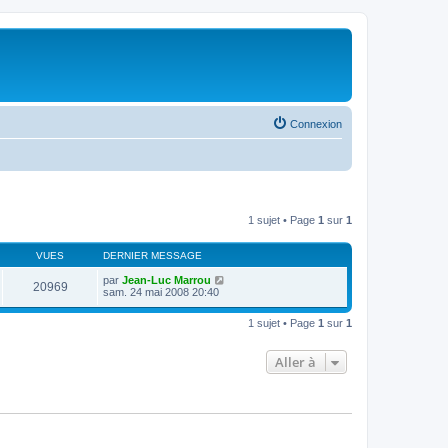
Connexion
1 sujet • Page
1
sur
1
VUES
DERNIER MESSAGE
par
Jean-Luc Marrou
20969
sam. 24 mai 2008 20:40
1 sujet • Page
1
sur
1
Aller à