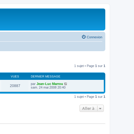
Connexion
1 sujet • Page
1
sur
1
VUES
DERNIER MESSAGE
par
Jean-Luc Marrou
20887
sam. 24 mai 2008 20:40
1 sujet • Page
1
sur
1
Aller à