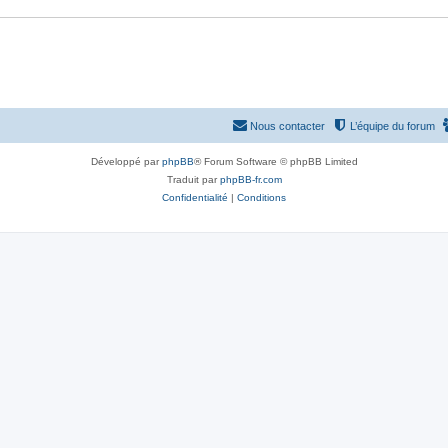
Nous contacter
L’équipe du forum
Développé par
phpBB
® Forum Software © phpBB Limited
Traduit par
phpBB-fr.com
Confidentialité
|
Conditions