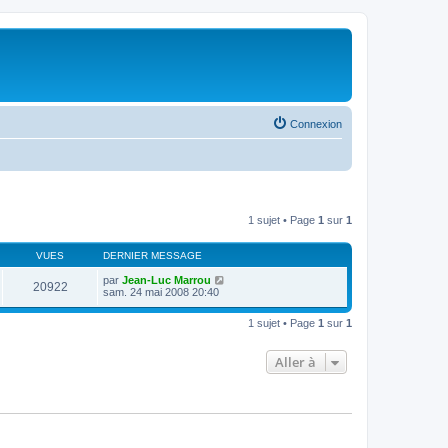
Connexion
1 sujet • Page
1
sur
1
VUES
DERNIER MESSAGE
par
Jean-Luc Marrou
20922
sam. 24 mai 2008 20:40
1 sujet • Page
1
sur
1
Aller à