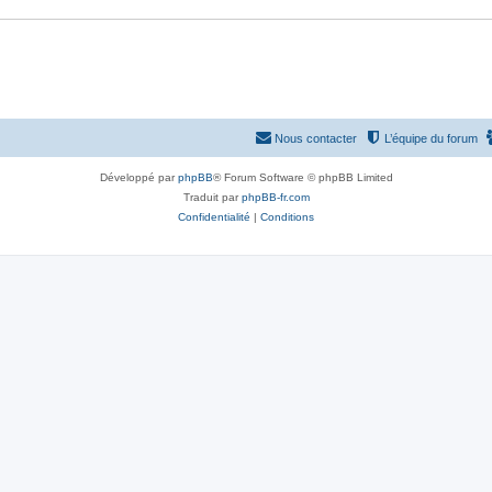
Nous contacter
L’équipe du forum
Développé par
phpBB
® Forum Software © phpBB Limited
Traduit par
phpBB-fr.com
Confidentialité
|
Conditions