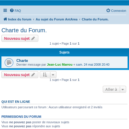
FAQ
Connexion
Index du forum
Au sujet du Forum AntArea
Charte du Forum.
Charte du Forum.
Nouveau sujet
1 sujet • Page
1
sur
1
Sujets
Charte
Dernier message par
Jean-Luc Marrou
«
sam. 24 mai 2008 20:40
Nouveau sujet
1 sujet • Page
1
sur
1
Aller à
QUI EST EN LIGNE
Utilisateurs parcourant ce forum : Aucun utilisateur enregistré et 2 invités
PERMISSIONS DU FORUM
Vous
ne pouvez pas
poster de nouveaux sujets
Vous
ne pouvez pas
répondre aux sujets