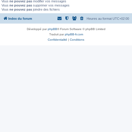
Vous
ne pouvez pas
modifier vos messages
Vous
ne pouvez pas
supprimer vos messages
Vous
ne pouvez pas
joindre des fichiers
Index du forum
Heures au format
UTC+02:00
Développé par
phpBB
® Forum Software © phpBB Limited
Traduit par
phpBB-fr.com
Confidentialité
|
Conditions