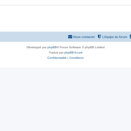
Nous contacter
L’équipe du forum
Développé par
phpBB
® Forum Software © phpBB Limited
Traduit par
phpBB-fr.com
Confidentialité
|
Conditions