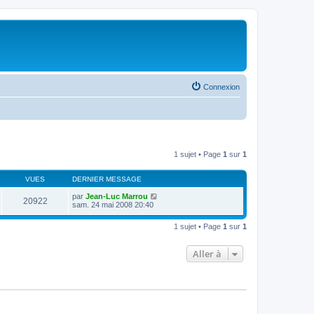
Connexion
1 sujet • Page
1
sur
1
VUES
DERNIER MESSAGE
par
Jean-Luc Marrou
20922
sam. 24 mai 2008 20:40
1 sujet • Page
1
sur
1
Aller à