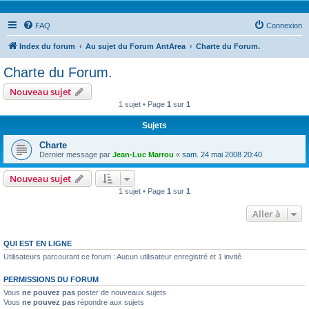
FAQ
Connexion
Index du forum
Au sujet du Forum AntArea
Charte du Forum.
Charte du Forum.
Nouveau sujet
1 sujet • Page
1
sur
1
Sujets
Charte
Dernier message par
Jean-Luc Marrou
«
sam. 24 mai 2008 20:40
Nouveau sujet
1 sujet • Page
1
sur
1
Aller à
QUI EST EN LIGNE
Utilisateurs parcourant ce forum : Aucun utilisateur enregistré et 1 invité
PERMISSIONS DU FORUM
Vous
ne pouvez pas
poster de nouveaux sujets
Vous
ne pouvez pas
répondre aux sujets