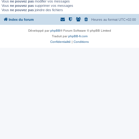
Vous
ne pouvez pas
modifier vos messages
Vous
ne pouvez pas
supprimer vos messages
Vous
ne pouvez pas
joindre des fichiers
Index du forum
Heures au format
UTC+02:00
Développé par
phpBB
® Forum Software © phpBB Limited
Traduit par
phpBB-fr.com
Confidentialité
|
Conditions