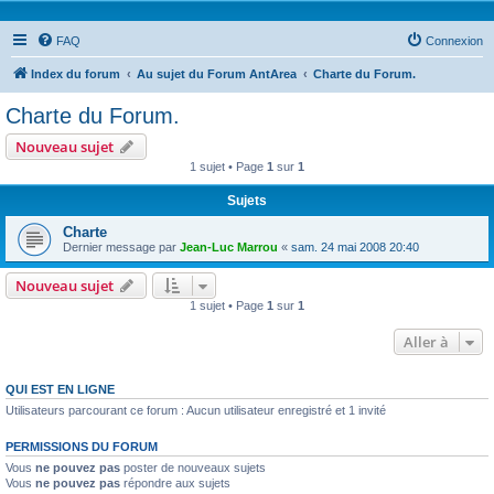
FAQ
Connexion
Index du forum
Au sujet du Forum AntArea
Charte du Forum.
Charte du Forum.
Nouveau sujet
1 sujet • Page
1
sur
1
Sujets
Charte
Dernier message par
Jean-Luc Marrou
«
sam. 24 mai 2008 20:40
Nouveau sujet
1 sujet • Page
1
sur
1
Aller à
QUI EST EN LIGNE
Utilisateurs parcourant ce forum : Aucun utilisateur enregistré et 1 invité
PERMISSIONS DU FORUM
Vous
ne pouvez pas
poster de nouveaux sujets
Vous
ne pouvez pas
répondre aux sujets