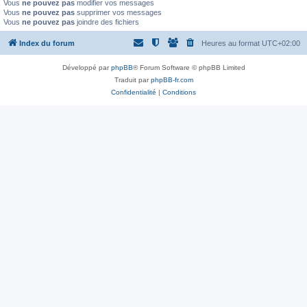
Vous
ne pouvez pas
modifier vos messages
Vous
ne pouvez pas
supprimer vos messages
Vous
ne pouvez pas
joindre des fichiers
Index du forum
Heures au format
UTC+02:00
Développé par
phpBB
® Forum Software © phpBB Limited
Traduit par
phpBB-fr.com
Confidentialité
|
Conditions