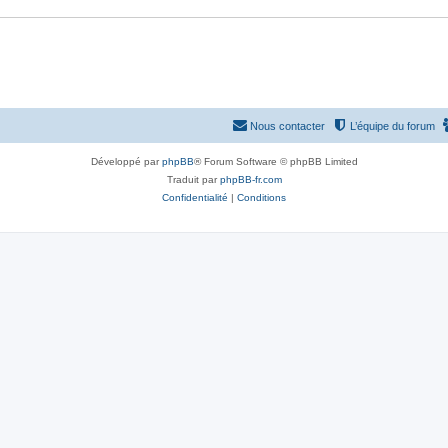
Nous contacter
L’équipe du forum
Développé par
phpBB
® Forum Software © phpBB Limited
Traduit par
phpBB-fr.com
Confidentialité
|
Conditions