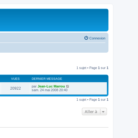
Connexion
1 sujet • Page
1
sur
1
VUES
DERNIER MESSAGE
par
Jean-Luc Marrou
20922
sam. 24 mai 2008 20:40
1 sujet • Page
1
sur
1
Aller à