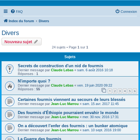
FAQ
Connexion
Index du forum
Divers
Divers
Nouveau sujet
24 sujets • Page
1
sur
1
Sujets
Secrets de construction d'un nid de fourmis
Dernier message par
Claude Lebas
«
sam. 6 août 2016 10:18
Réponses :
1
N'importe quoi ?
Dernier message par
Claude Lebas
«
ven. 19 juin 2020 09:22
Réponses :
55
1
2
3
4
5
6
Certaines fourmis viennent au secours de leurs blessés
Dernier message par
Jean-Luc Marrou
«
sam. 15 avr. 2017 11:45
Des fourmis d'Éthiopie pourraient envahir le monde
Dernier message par
Jean-Luc Marrou
«
mer. 30 nov. 2016 17:31
On a découvert l'enfer des fourmis : un bunker atomique
Dernier message par
Jean-Luc Marrou
«
sam. 10 sept. 2016 19:00
La Guerre des fourmis