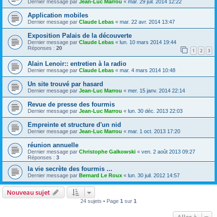
Dernier message par
Jean-Luc Marrou
«
mar. 29 juil. 2014 12:22
Application mobiles
Dernier message par
Claude Lebas
«
mar. 22 avr. 2014 13:47
Exposition Palais de la découverte
Dernier message par
Claude Lebas
«
lun. 10 mars 2014 19:44
Réponses :
20
1
2
3
Alain Lenoir:: entretien à la radio
Dernier message par
Claude Lebas
«
mar. 4 mars 2014 10:48
Un site trouvé par hasard
Dernier message par
Jean-Luc Marrou
«
mer. 15 janv. 2014 22:14
Revue de presse des fourmis
Dernier message par
Jean-Luc Marrou
«
lun. 30 déc. 2013 22:03
Empreinte et structure d'un nid
Dernier message par
Jean-Luc Marrou
«
mar. 1 oct. 2013 17:20
réunion annuelle
Dernier message par
Christophe Galkowski
«
ven. 2 août 2013 09:27
Réponses :
3
la vie secrète des fourmis ...
Dernier message par
Bernard Le Roux
«
lun. 30 juil. 2012 14:57
Nouveau sujet
24 sujets • Page
1
sur
1