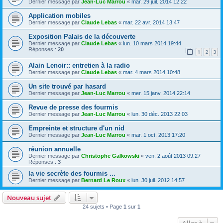
Dernier message par
Jean-Luc Marrou
«
mar. 29 juil. 2014 12:22
Application mobiles
Dernier message par
Claude Lebas
«
mar. 22 avr. 2014 13:47
Exposition Palais de la découverte
Dernier message par
Claude Lebas
«
lun. 10 mars 2014 19:44
Réponses :
20
1
2
3
Alain Lenoir:: entretien à la radio
Dernier message par
Claude Lebas
«
mar. 4 mars 2014 10:48
Un site trouvé par hasard
Dernier message par
Jean-Luc Marrou
«
mer. 15 janv. 2014 22:14
Revue de presse des fourmis
Dernier message par
Jean-Luc Marrou
«
lun. 30 déc. 2013 22:03
Empreinte et structure d'un nid
Dernier message par
Jean-Luc Marrou
«
mar. 1 oct. 2013 17:20
réunion annuelle
Dernier message par
Christophe Galkowski
«
ven. 2 août 2013 09:27
Réponses :
3
la vie secrète des fourmis ...
Dernier message par
Bernard Le Roux
«
lun. 30 juil. 2012 14:57
Nouveau sujet
24 sujets • Page
1
sur
1