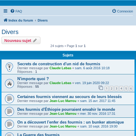
FAQ
Connexion
Index du forum
Divers
Divers
Nouveau sujet
24 sujets • Page
1
sur
1
Sujets
Secrets de construction d'un nid de fourmis
Dernier message par
Claude Lebas
«
sam. 6 août 2016 10:18
Réponses :
1
N'importe quoi ?
Dernier message par
Claude Lebas
«
ven. 19 juin 2020 09:22
Réponses :
55
1
2
3
4
5
6
Certaines fourmis viennent au secours de leurs blessés
Dernier message par
Jean-Luc Marrou
«
sam. 15 avr. 2017 11:45
Des fourmis d'Éthiopie pourraient envahir le monde
Dernier message par
Jean-Luc Marrou
«
mer. 30 nov. 2016 17:31
On a découvert l'enfer des fourmis : un bunker atomique
Dernier message par
Jean-Luc Marrou
«
sam. 10 sept. 2016 19:00
La Guerre des fourmis