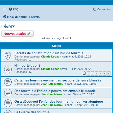
FAQ
Connexion
Index du forum
Divers
Divers
Nouveau sujet
24 sujets • Page
1
sur
1
Sujets
Secrets de construction d'un nid de fourmis
Dernier message par
Claude Lebas
«
sam. 6 août 2016 10:18
Réponses :
1
N'importe quoi ?
Dernier message par
Claude Lebas
«
ven. 19 juin 2020 09:22
Réponses :
55
1
2
3
4
5
6
Certaines fourmis viennent au secours de leurs blessés
Dernier message par
Jean-Luc Marrou
«
sam. 15 avr. 2017 11:45
Des fourmis d'Éthiopie pourraient envahir le monde
Dernier message par
Jean-Luc Marrou
«
mer. 30 nov. 2016 17:31
On a découvert l'enfer des fourmis : un bunker atomique
Dernier message par
Jean-Luc Marrou
«
sam. 10 sept. 2016 19:00
La Guerre des fourmis