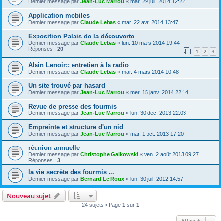
Dernier message par
Jean-Luc Marrou
«
mar. 29 juil. 2014 12:22
Application mobiles
Dernier message par
Claude Lebas
«
mar. 22 avr. 2014 13:47
Exposition Palais de la découverte
Dernier message par
Claude Lebas
«
lun. 10 mars 2014 19:44
Réponses :
20
1
2
3
Alain Lenoir:: entretien à la radio
Dernier message par
Claude Lebas
«
mar. 4 mars 2014 10:48
Un site trouvé par hasard
Dernier message par
Jean-Luc Marrou
«
mer. 15 janv. 2014 22:14
Revue de presse des fourmis
Dernier message par
Jean-Luc Marrou
«
lun. 30 déc. 2013 22:03
Empreinte et structure d'un nid
Dernier message par
Jean-Luc Marrou
«
mar. 1 oct. 2013 17:20
réunion annuelle
Dernier message par
Christophe Galkowski
«
ven. 2 août 2013 09:27
Réponses :
3
la vie secrète des fourmis ...
Dernier message par
Bernard Le Roux
«
lun. 30 juil. 2012 14:57
Nouveau sujet
24 sujets • Page
1
sur
1