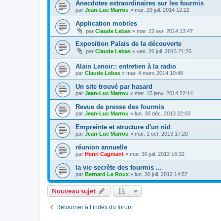
Anecdotes extraordinaires sur les fourmis
par
Jean-Luc Marrou
»
mar. 29 juil. 2014 12:22
Application mobiles
par
Claude Lebas
»
mar. 22 avr. 2014 13:47
Exposition Palais de la découverte
par
Claude Lebas
»
ven. 26 juil. 2013 21:25
Alain Lenoir:: entretien à la radio
par
Claude Lebas
»
mar. 4 mars 2014 10:48
Un site trouvé par hasard
par
Jean-Luc Marrou
»
mer. 15 janv. 2014 22:14
Revue de presse des fourmis
par
Jean-Luc Marrou
»
lun. 30 déc. 2013 22:03
Empreinte et structure d'un nid
par
Jean-Luc Marrou
»
mar. 1 oct. 2013 17:20
réunion annuelle
par
Henri Cagniant
»
mar. 30 juil. 2013 16:32
la vie secrète des fourmis ...
par
Bernard Le Roux
»
lun. 30 juil. 2012 14:57
Nouveau sujet
Retourner à l’index du forum