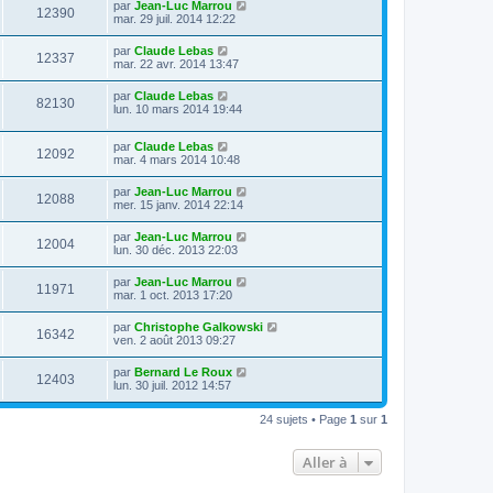
par
Jean-Luc Marrou
12390
mar. 29 juil. 2014 12:22
par
Claude Lebas
12337
mar. 22 avr. 2014 13:47
par
Claude Lebas
82130
lun. 10 mars 2014 19:44
par
Claude Lebas
12092
mar. 4 mars 2014 10:48
par
Jean-Luc Marrou
12088
mer. 15 janv. 2014 22:14
par
Jean-Luc Marrou
12004
lun. 30 déc. 2013 22:03
par
Jean-Luc Marrou
11971
mar. 1 oct. 2013 17:20
par
Christophe Galkowski
16342
ven. 2 août 2013 09:27
par
Bernard Le Roux
12403
lun. 30 juil. 2012 14:57
24 sujets • Page
1
sur
1
Aller à