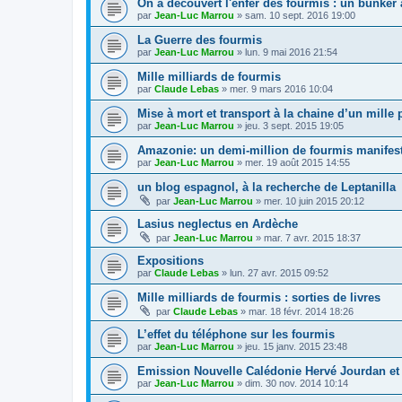
On a découvert l'enfer des fourmis : un bunker
par
Jean-Luc Marrou
»
sam. 10 sept. 2016 19:00
La Guerre des fourmis
par
Jean-Luc Marrou
»
lun. 9 mai 2016 21:54
Mille milliards de fourmis
par
Claude Lebas
»
mer. 9 mars 2016 10:04
Mise à mort et transport à la chaine d’un mille 
par
Jean-Luc Marrou
»
jeu. 3 sept. 2015 19:05
Amazonie: un demi-million de fourmis manifes
par
Jean-Luc Marrou
»
mer. 19 août 2015 14:55
un blog espagnol, à la recherche de Leptanilla
par
Jean-Luc Marrou
»
mer. 10 juin 2015 20:12
Lasius neglectus en Ardèche
par
Jean-Luc Marrou
»
mar. 7 avr. 2015 18:37
Expositions
par
Claude Lebas
»
lun. 27 avr. 2015 09:52
Mille milliards de fourmis : sorties de livres
par
Claude Lebas
»
mar. 18 févr. 2014 18:26
L’effet du téléphone sur les fourmis
par
Jean-Luc Marrou
»
jeu. 15 janv. 2015 23:48
Emission Nouvelle Calédonie Hervé Jourdan et
par
Jean-Luc Marrou
»
dim. 30 nov. 2014 10:14