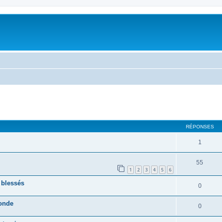
RÉPONSES
1
55
1
2
3
4
5
6
 blessés
0
monde
0