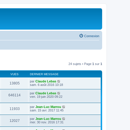
Connexion
24 sujets • Page
1
sur
1
VUES
DERNIER MESSAGE
par
Claude Lebas
13805
sam. 6 août 2016 10:18
par
Claude Lebas
646114
ven. 19 juin 2020 09:22
par
Jean-Luc Marrou
11933
sam. 15 avr. 2017 11:45
par
Jean-Luc Marrou
12027
mer. 30 nov. 2016 17:31