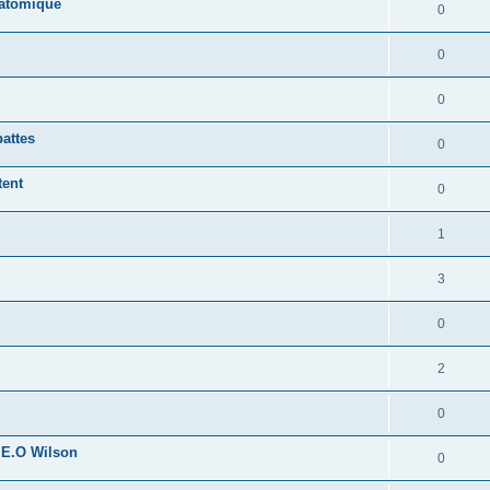
 atomique
0
0
0
pattes
0
tent
0
1
3
0
2
0
 E.O Wilson
0