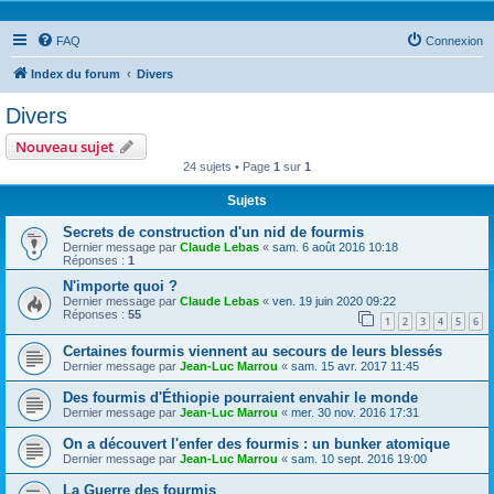
FAQ
Connexion
Index du forum
Divers
Divers
Nouveau sujet
24 sujets • Page
1
sur
1
Sujets
Secrets de construction d'un nid de fourmis
Dernier message par
Claude Lebas
«
sam. 6 août 2016 10:18
Réponses :
1
N'importe quoi ?
Dernier message par
Claude Lebas
«
ven. 19 juin 2020 09:22
Réponses :
55
1
2
3
4
5
6
Certaines fourmis viennent au secours de leurs blessés
Dernier message par
Jean-Luc Marrou
«
sam. 15 avr. 2017 11:45
Des fourmis d'Éthiopie pourraient envahir le monde
Dernier message par
Jean-Luc Marrou
«
mer. 30 nov. 2016 17:31
On a découvert l'enfer des fourmis : un bunker atomique
Dernier message par
Jean-Luc Marrou
«
sam. 10 sept. 2016 19:00
La Guerre des fourmis