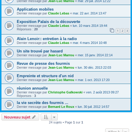
Dernier message par
Jean-Luc Marrou
«
mar. 29 juil. 2014 12:22
Application mobiles
Dernier message par
Claude Lebas
«
mar. 22 avr. 2014 13:47
Exposition Palais de la découverte
Dernier message par
Claude Lebas
«
lun. 10 mars 2014 19:44
Réponses :
20
1
2
3
Alain Lenoir:: entretien à la radio
Dernier message par
Claude Lebas
«
mar. 4 mars 2014 10:48
Un site trouvé par hasard
Dernier message par
Jean-Luc Marrou
«
mer. 15 janv. 2014 22:14
Revue de presse des fourmis
Dernier message par
Jean-Luc Marrou
«
lun. 30 déc. 2013 22:03
Empreinte et structure d'un nid
Dernier message par
Jean-Luc Marrou
«
mar. 1 oct. 2013 17:20
réunion annuelle
Dernier message par
Christophe Galkowski
«
ven. 2 août 2013 09:27
Réponses :
3
la vie secrète des fourmis ...
Dernier message par
Bernard Le Roux
«
lun. 30 juil. 2012 14:57
Nouveau sujet
24 sujets • Page
1
sur
1