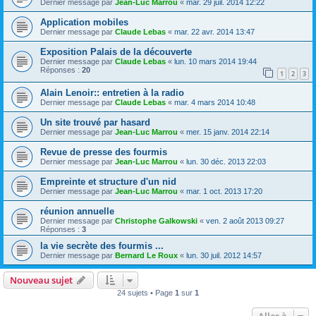
Dernier message par
Jean-Luc Marrou
«
mar. 29 juil. 2014 12:22
Application mobiles
Dernier message par
Claude Lebas
«
mar. 22 avr. 2014 13:47
Exposition Palais de la découverte
Dernier message par
Claude Lebas
«
lun. 10 mars 2014 19:44
Réponses :
20
1
2
3
Alain Lenoir:: entretien à la radio
Dernier message par
Claude Lebas
«
mar. 4 mars 2014 10:48
Un site trouvé par hasard
Dernier message par
Jean-Luc Marrou
«
mer. 15 janv. 2014 22:14
Revue de presse des fourmis
Dernier message par
Jean-Luc Marrou
«
lun. 30 déc. 2013 22:03
Empreinte et structure d'un nid
Dernier message par
Jean-Luc Marrou
«
mar. 1 oct. 2013 17:20
réunion annuelle
Dernier message par
Christophe Galkowski
«
ven. 2 août 2013 09:27
Réponses :
3
la vie secrète des fourmis ...
Dernier message par
Bernard Le Roux
«
lun. 30 juil. 2012 14:57
Nouveau sujet
24 sujets • Page
1
sur
1