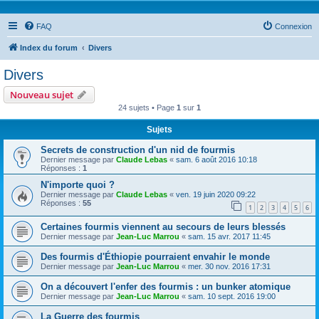
FAQ
Connexion
Index du forum
Divers
Divers
Nouveau sujet
24 sujets • Page
1
sur
1
Sujets
Secrets de construction d'un nid de fourmis
Dernier message par
Claude Lebas
«
sam. 6 août 2016 10:18
Réponses :
1
N'importe quoi ?
Dernier message par
Claude Lebas
«
ven. 19 juin 2020 09:22
Réponses :
55
1
2
3
4
5
6
Certaines fourmis viennent au secours de leurs blessés
Dernier message par
Jean-Luc Marrou
«
sam. 15 avr. 2017 11:45
Des fourmis d'Éthiopie pourraient envahir le monde
Dernier message par
Jean-Luc Marrou
«
mer. 30 nov. 2016 17:31
On a découvert l'enfer des fourmis : un bunker atomique
Dernier message par
Jean-Luc Marrou
«
sam. 10 sept. 2016 19:00
La Guerre des fourmis