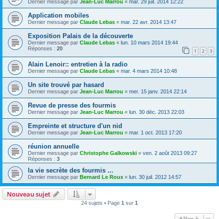
Dernier message par
Jean-Luc Marrou
«
mar. 29 juil. 2014 12:22
Application mobiles
Dernier message par
Claude Lebas
«
mar. 22 avr. 2014 13:47
Exposition Palais de la découverte
Dernier message par
Claude Lebas
«
lun. 10 mars 2014 19:44
Réponses :
20
1
2
3
Alain Lenoir:: entretien à la radio
Dernier message par
Claude Lebas
«
mar. 4 mars 2014 10:48
Un site trouvé par hasard
Dernier message par
Jean-Luc Marrou
«
mer. 15 janv. 2014 22:14
Revue de presse des fourmis
Dernier message par
Jean-Luc Marrou
«
lun. 30 déc. 2013 22:03
Empreinte et structure d'un nid
Dernier message par
Jean-Luc Marrou
«
mar. 1 oct. 2013 17:20
réunion annuelle
Dernier message par
Christophe Galkowski
«
ven. 2 août 2013 09:27
Réponses :
3
la vie secrète des fourmis ...
Dernier message par
Bernard Le Roux
«
lun. 30 juil. 2012 14:57
Nouveau sujet
24 sujets • Page
1
sur
1