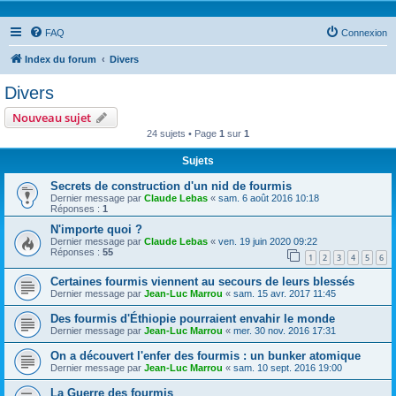
FAQ
Connexion
Index du forum
Divers
Divers
Nouveau sujet
24 sujets • Page
1
sur
1
Sujets
Secrets de construction d'un nid de fourmis
Dernier message par
Claude Lebas
«
sam. 6 août 2016 10:18
Réponses :
1
N'importe quoi ?
Dernier message par
Claude Lebas
«
ven. 19 juin 2020 09:22
Réponses :
55
1
2
3
4
5
6
Certaines fourmis viennent au secours de leurs blessés
Dernier message par
Jean-Luc Marrou
«
sam. 15 avr. 2017 11:45
Des fourmis d'Éthiopie pourraient envahir le monde
Dernier message par
Jean-Luc Marrou
«
mer. 30 nov. 2016 17:31
On a découvert l'enfer des fourmis : un bunker atomique
Dernier message par
Jean-Luc Marrou
«
sam. 10 sept. 2016 19:00
La Guerre des fourmis