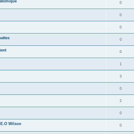
 atomique
0
0
0
pattes
0
tent
0
1
3
0
2
0
 E.O Wilson
0