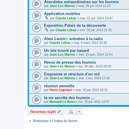
Anecdotes extraordinaires sur les fourmis
par
Jean-Luc Marrou
»
mar. 29 juil. 2014 12:22
Application mobiles
par
Claude Lebas
»
mar. 22 avr. 2014 13:47
Exposition Palais de la découverte
par
Claude Lebas
»
ven. 26 juil. 2013 21:25
Alain Lenoir:: entretien à la radio
par
Claude Lebas
»
mar. 4 mars 2014 10:48
Un site trouvé par hasard
par
Jean-Luc Marrou
»
mer. 15 janv. 2014 22:14
Revue de presse des fourmis
par
Jean-Luc Marrou
»
lun. 30 déc. 2013 22:03
Empreinte et structure d'un nid
par
Jean-Luc Marrou
»
mar. 1 oct. 2013 17:20
réunion annuelle
par
Henri Cagniant
»
mar. 30 juil. 2013 16:32
la vie secrète des fourmis ...
par
Bernard Le Roux
»
lun. 30 juil. 2012 14:57
Nouveau sujet
Retourner à l’index du forum