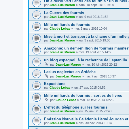
On a découvert l'enfer des fourmis : un bunker
par
Jean-Luc Marrou
»
sam. 10 sept. 2016 19:00
La Guerre des fourmis
par
Jean-Luc Marrou
»
lun. 9 mai 2016 21:54
Mille milliards de fourmis
par
Claude Lebas
»
mer. 9 mars 2016 10:04
Mise à mort et transport à la chaine d’un mille 
par
Jean-Luc Marrou
»
jeu. 3 sept. 2015 19:05
Amazonie: un demi-million de fourmis manifes
par
Jean-Luc Marrou
»
mer. 19 août 2015 14:55
un blog espagnol, à la recherche de Leptanilla
par
Jean-Luc Marrou
»
mer. 10 juin 2015 20:12
Lasius neglectus en Ardèche
par
Jean-Luc Marrou
»
mar. 7 avr. 2015 18:37
Expositions
par
Claude Lebas
»
lun. 27 avr. 2015 09:52
Mille milliards de fourmis : sorties de livres
par
Claude Lebas
»
mar. 18 févr. 2014 18:26
L’effet du téléphone sur les fourmis
par
Jean-Luc Marrou
»
jeu. 15 janv. 2015 23:48
Emission Nouvelle Calédonie Hervé Jourdan et
par
Jean-Luc Marrou
»
dim. 30 nov. 2014 10:14