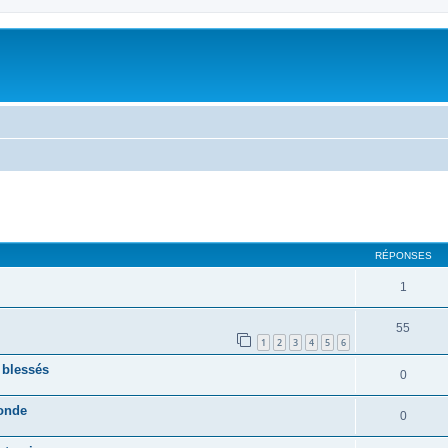
RÉPONSES
1
55
1
2
3
4
5
6
 blessés
0
monde
0