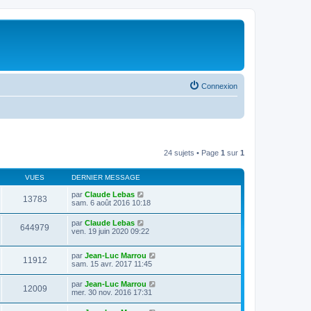
Connexion
24 sujets • Page
1
sur
1
VUES
DERNIER MESSAGE
par
Claude Lebas
13783
sam. 6 août 2016 10:18
par
Claude Lebas
644979
ven. 19 juin 2020 09:22
par
Jean-Luc Marrou
11912
sam. 15 avr. 2017 11:45
par
Jean-Luc Marrou
12009
mer. 30 nov. 2016 17:31