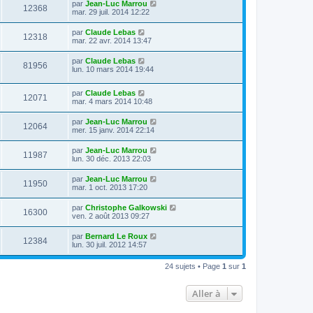
par
Jean-Luc Marrou
12368
mar. 29 juil. 2014 12:22
par
Claude Lebas
12318
mar. 22 avr. 2014 13:47
par
Claude Lebas
81956
lun. 10 mars 2014 19:44
par
Claude Lebas
12071
mar. 4 mars 2014 10:48
par
Jean-Luc Marrou
12064
mer. 15 janv. 2014 22:14
par
Jean-Luc Marrou
11987
lun. 30 déc. 2013 22:03
par
Jean-Luc Marrou
11950
mar. 1 oct. 2013 17:20
par
Christophe Galkowski
16300
ven. 2 août 2013 09:27
par
Bernard Le Roux
12384
lun. 30 juil. 2012 14:57
24 sujets • Page
1
sur
1
Aller à