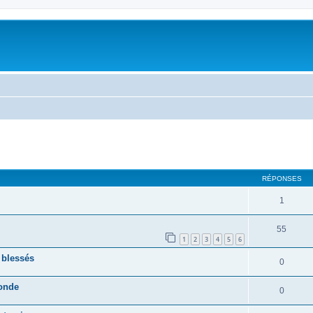
RÉPONSES
1
55
1
2
3
4
5
6
 blessés
0
monde
0