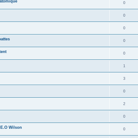
 atomique
0
0
0
pattes
0
tent
0
1
3
0
2
0
 E.O Wilson
0