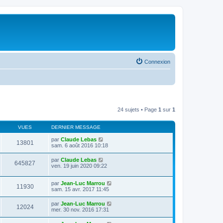
Connexion
24 sujets • Page
1
sur
1
VUES
DERNIER MESSAGE
par
Claude Lebas
13801
sam. 6 août 2016 10:18
par
Claude Lebas
645827
ven. 19 juin 2020 09:22
par
Jean-Luc Marrou
11930
sam. 15 avr. 2017 11:45
par
Jean-Luc Marrou
12024
mer. 30 nov. 2016 17:31