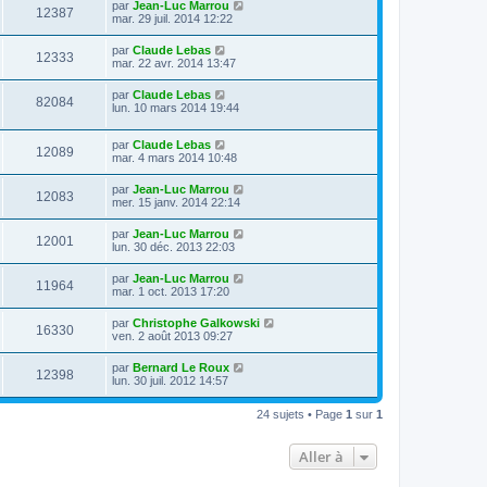
par
Jean-Luc Marrou
12387
mar. 29 juil. 2014 12:22
par
Claude Lebas
12333
mar. 22 avr. 2014 13:47
par
Claude Lebas
82084
lun. 10 mars 2014 19:44
par
Claude Lebas
12089
mar. 4 mars 2014 10:48
par
Jean-Luc Marrou
12083
mer. 15 janv. 2014 22:14
par
Jean-Luc Marrou
12001
lun. 30 déc. 2013 22:03
par
Jean-Luc Marrou
11964
mar. 1 oct. 2013 17:20
par
Christophe Galkowski
16330
ven. 2 août 2013 09:27
par
Bernard Le Roux
12398
lun. 30 juil. 2012 14:57
24 sujets • Page
1
sur
1
Aller à