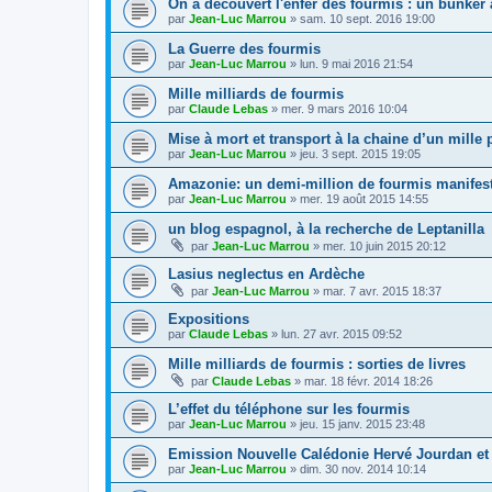
On a découvert l'enfer des fourmis : un bunker
par
Jean-Luc Marrou
»
sam. 10 sept. 2016 19:00
La Guerre des fourmis
par
Jean-Luc Marrou
»
lun. 9 mai 2016 21:54
Mille milliards de fourmis
par
Claude Lebas
»
mer. 9 mars 2016 10:04
Mise à mort et transport à la chaine d’un mille 
par
Jean-Luc Marrou
»
jeu. 3 sept. 2015 19:05
Amazonie: un demi-million de fourmis manifes
par
Jean-Luc Marrou
»
mer. 19 août 2015 14:55
un blog espagnol, à la recherche de Leptanilla
par
Jean-Luc Marrou
»
mer. 10 juin 2015 20:12
Lasius neglectus en Ardèche
par
Jean-Luc Marrou
»
mar. 7 avr. 2015 18:37
Expositions
par
Claude Lebas
»
lun. 27 avr. 2015 09:52
Mille milliards de fourmis : sorties de livres
par
Claude Lebas
»
mar. 18 févr. 2014 18:26
L’effet du téléphone sur les fourmis
par
Jean-Luc Marrou
»
jeu. 15 janv. 2015 23:48
Emission Nouvelle Calédonie Hervé Jourdan et
par
Jean-Luc Marrou
»
dim. 30 nov. 2014 10:14