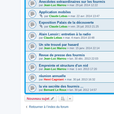
Anecdotes extraordinaires sur les fourmis
par
Jean-Luc Marrou
»
mar. 29 juil. 2014 12:22
Application mobiles
par
Claude Lebas
»
mar. 22 avr. 2014 13:47
Exposition Palais de la découverte
par
Claude Lebas
»
ven. 26 juil. 2013 21:25
Alain Lenoir:: entretien à la radio
par
Claude Lebas
»
mar. 4 mars 2014 10:48
Un site trouvé par hasard
par
Jean-Luc Marrou
»
mer. 15 janv. 2014 22:14
Revue de presse des fourmis
par
Jean-Luc Marrou
»
lun. 30 déc. 2013 22:03
Empreinte et structure d'un nid
par
Jean-Luc Marrou
»
mar. 1 oct. 2013 17:20
réunion annuelle
par
Henri Cagniant
»
mar. 30 juil. 2013 16:32
la vie secrète des fourmis ...
par
Bernard Le Roux
»
lun. 30 juil. 2012 14:57
Nouveau sujet
Retourner à l’index du forum