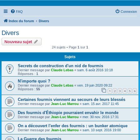
FAQ
Connexion
Index du forum
Divers
Divers
Nouveau sujet
24 sujets • Page
1
sur
1
Sujets
Secrets de construction d'un nid de fourmis
Dernier message par
Claude Lebas
«
sam. 6 août 2016 10:18
Réponses :
1
N'importe quoi ?
Dernier message par
Claude Lebas
«
ven. 19 juin 2020 09:22
Réponses :
55
1
2
3
4
5
6
Certaines fourmis viennent au secours de leurs blessés
Dernier message par
Jean-Luc Marrou
«
sam. 15 avr. 2017 11:45
Des fourmis d'Éthiopie pourraient envahir le monde
Dernier message par
Jean-Luc Marrou
«
mer. 30 nov. 2016 17:31
On a découvert l'enfer des fourmis : un bunker atomique
Dernier message par
Jean-Luc Marrou
«
sam. 10 sept. 2016 19:00
La Guerre des fourmis