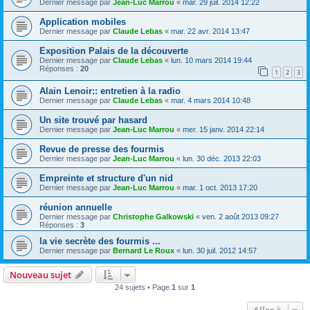
Dernier message par
Jean-Luc Marrou
«
mar. 29 juil. 2014 12:22
Application mobiles
Dernier message par
Claude Lebas
«
mar. 22 avr. 2014 13:47
Exposition Palais de la découverte
Dernier message par
Claude Lebas
«
lun. 10 mars 2014 19:44
Réponses :
20
1
2
3
Alain Lenoir:: entretien à la radio
Dernier message par
Claude Lebas
«
mar. 4 mars 2014 10:48
Un site trouvé par hasard
Dernier message par
Jean-Luc Marrou
«
mer. 15 janv. 2014 22:14
Revue de presse des fourmis
Dernier message par
Jean-Luc Marrou
«
lun. 30 déc. 2013 22:03
Empreinte et structure d'un nid
Dernier message par
Jean-Luc Marrou
«
mar. 1 oct. 2013 17:20
réunion annuelle
Dernier message par
Christophe Galkowski
«
ven. 2 août 2013 09:27
Réponses :
3
la vie secrète des fourmis ...
Dernier message par
Bernard Le Roux
«
lun. 30 juil. 2012 14:57
Nouveau sujet
24 sujets • Page
1
sur
1