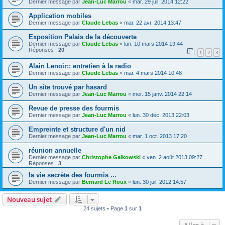
Dernier message par
Jean-Luc Marrou
«
mar. 29 juil. 2014 12:22
Application mobiles
Dernier message par
Claude Lebas
«
mar. 22 avr. 2014 13:47
Exposition Palais de la découverte
Dernier message par
Claude Lebas
«
lun. 10 mars 2014 19:44
Réponses :
20
1
2
3
Alain Lenoir:: entretien à la radio
Dernier message par
Claude Lebas
«
mar. 4 mars 2014 10:48
Un site trouvé par hasard
Dernier message par
Jean-Luc Marrou
«
mer. 15 janv. 2014 22:14
Revue de presse des fourmis
Dernier message par
Jean-Luc Marrou
«
lun. 30 déc. 2013 22:03
Empreinte et structure d'un nid
Dernier message par
Jean-Luc Marrou
«
mar. 1 oct. 2013 17:20
réunion annuelle
Dernier message par
Christophe Galkowski
«
ven. 2 août 2013 09:27
Réponses :
3
la vie secrète des fourmis ...
Dernier message par
Bernard Le Roux
«
lun. 30 juil. 2012 14:57
Nouveau sujet
24 sujets • Page
1
sur
1