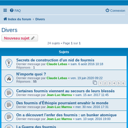
FAQ
Connexion
Index du forum
Divers
Divers
Nouveau sujet
24 sujets • Page
1
sur
1
Sujets
Secrets de construction d'un nid de fourmis
Dernier message par
Claude Lebas
«
sam. 6 août 2016 10:18
Réponses :
1
N'importe quoi ?
Dernier message par
Claude Lebas
«
ven. 19 juin 2020 09:22
Réponses :
55
1
2
3
4
5
6
Certaines fourmis viennent au secours de leurs blessés
Dernier message par
Jean-Luc Marrou
«
sam. 15 avr. 2017 11:45
Des fourmis d'Éthiopie pourraient envahir le monde
Dernier message par
Jean-Luc Marrou
«
mer. 30 nov. 2016 17:31
On a découvert l'enfer des fourmis : un bunker atomique
Dernier message par
Jean-Luc Marrou
«
sam. 10 sept. 2016 19:00
La Guerre des fourmis