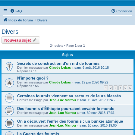
FAQ
Connexion
Index du forum
Divers
Divers
Nouveau sujet
24 sujets • Page
1
sur
1
Sujets
Secrets de construction d'un nid de fourmis
Dernier message par
Claude Lebas
«
sam. 6 août 2016 10:18
Réponses :
1
N'importe quoi ?
Dernier message par
Claude Lebas
«
ven. 19 juin 2020 09:22
Réponses :
55
1
2
3
4
5
6
Certaines fourmis viennent au secours de leurs blessés
Dernier message par
Jean-Luc Marrou
«
sam. 15 avr. 2017 11:45
Des fourmis d'Éthiopie pourraient envahir le monde
Dernier message par
Jean-Luc Marrou
«
mer. 30 nov. 2016 17:31
On a découvert l'enfer des fourmis : un bunker atomique
Dernier message par
Jean-Luc Marrou
«
sam. 10 sept. 2016 19:00
La Guerre des fourmis