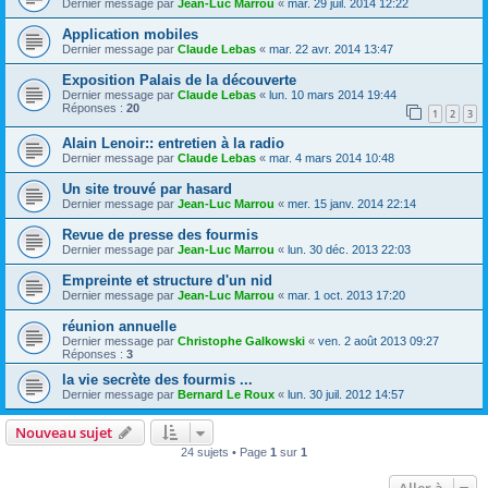
Dernier message par
Jean-Luc Marrou
«
mar. 29 juil. 2014 12:22
Application mobiles
Dernier message par
Claude Lebas
«
mar. 22 avr. 2014 13:47
Exposition Palais de la découverte
Dernier message par
Claude Lebas
«
lun. 10 mars 2014 19:44
Réponses :
20
1
2
3
Alain Lenoir:: entretien à la radio
Dernier message par
Claude Lebas
«
mar. 4 mars 2014 10:48
Un site trouvé par hasard
Dernier message par
Jean-Luc Marrou
«
mer. 15 janv. 2014 22:14
Revue de presse des fourmis
Dernier message par
Jean-Luc Marrou
«
lun. 30 déc. 2013 22:03
Empreinte et structure d'un nid
Dernier message par
Jean-Luc Marrou
«
mar. 1 oct. 2013 17:20
réunion annuelle
Dernier message par
Christophe Galkowski
«
ven. 2 août 2013 09:27
Réponses :
3
la vie secrète des fourmis ...
Dernier message par
Bernard Le Roux
«
lun. 30 juil. 2012 14:57
Nouveau sujet
24 sujets • Page
1
sur
1