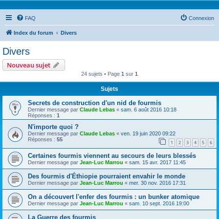
FAQ
Connexion
Index du forum
Divers
Divers
Nouveau sujet
24 sujets • Page
1
sur
1
Sujets
Secrets de construction d'un nid de fourmis
Dernier message par
Claude Lebas
«
sam. 6 août 2016 10:18
Réponses :
1
N'importe quoi ?
Dernier message par
Claude Lebas
«
ven. 19 juin 2020 09:22
Réponses :
55
1
2
3
4
5
6
Certaines fourmis viennent au secours de leurs blessés
Dernier message par
Jean-Luc Marrou
«
sam. 15 avr. 2017 11:45
Des fourmis d'Éthiopie pourraient envahir le monde
Dernier message par
Jean-Luc Marrou
«
mer. 30 nov. 2016 17:31
On a découvert l'enfer des fourmis : un bunker atomique
Dernier message par
Jean-Luc Marrou
«
sam. 10 sept. 2016 19:00
La Guerre des fourmis