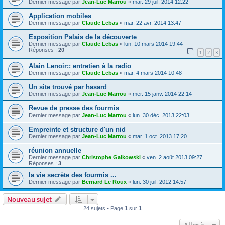
Dernier message par
Jean-Luc Marrou
«
mar. 29 juil. 2014 12:22
Application mobiles
Dernier message par
Claude Lebas
«
mar. 22 avr. 2014 13:47
Exposition Palais de la découverte
Dernier message par
Claude Lebas
«
lun. 10 mars 2014 19:44
Réponses :
20
1
2
3
Alain Lenoir:: entretien à la radio
Dernier message par
Claude Lebas
«
mar. 4 mars 2014 10:48
Un site trouvé par hasard
Dernier message par
Jean-Luc Marrou
«
mer. 15 janv. 2014 22:14
Revue de presse des fourmis
Dernier message par
Jean-Luc Marrou
«
lun. 30 déc. 2013 22:03
Empreinte et structure d'un nid
Dernier message par
Jean-Luc Marrou
«
mar. 1 oct. 2013 17:20
réunion annuelle
Dernier message par
Christophe Galkowski
«
ven. 2 août 2013 09:27
Réponses :
3
la vie secrète des fourmis ...
Dernier message par
Bernard Le Roux
«
lun. 30 juil. 2012 14:57
Nouveau sujet
24 sujets • Page
1
sur
1