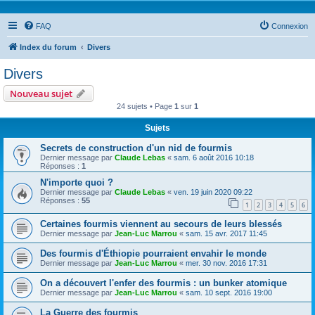
FAQ
Connexion
Index du forum
Divers
Divers
Nouveau sujet
24 sujets • Page
1
sur
1
Sujets
Secrets de construction d'un nid de fourmis
Dernier message par
Claude Lebas
«
sam. 6 août 2016 10:18
Réponses :
1
N'importe quoi ?
Dernier message par
Claude Lebas
«
ven. 19 juin 2020 09:22
Réponses :
55
1
2
3
4
5
6
Certaines fourmis viennent au secours de leurs blessés
Dernier message par
Jean-Luc Marrou
«
sam. 15 avr. 2017 11:45
Des fourmis d'Éthiopie pourraient envahir le monde
Dernier message par
Jean-Luc Marrou
«
mer. 30 nov. 2016 17:31
On a découvert l'enfer des fourmis : un bunker atomique
Dernier message par
Jean-Luc Marrou
«
sam. 10 sept. 2016 19:00
La Guerre des fourmis