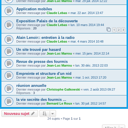
Dernier message par
Jean-Luc Marrou
«
mar. 29 juil. 2014 12:22
Application mobiles
Dernier message par
Claude Lebas
«
mar. 22 avr. 2014 13:47
Exposition Palais de la découverte
Dernier message par
Claude Lebas
«
lun. 10 mars 2014 19:44
Réponses :
20
1
2
3
Alain Lenoir:: entretien à la radio
Dernier message par
Claude Lebas
«
mar. 4 mars 2014 10:48
Un site trouvé par hasard
Dernier message par
Jean-Luc Marrou
«
mer. 15 janv. 2014 22:14
Revue de presse des fourmis
Dernier message par
Jean-Luc Marrou
«
lun. 30 déc. 2013 22:03
Empreinte et structure d'un nid
Dernier message par
Jean-Luc Marrou
«
mar. 1 oct. 2013 17:20
réunion annuelle
Dernier message par
Christophe Galkowski
«
ven. 2 août 2013 09:27
Réponses :
3
la vie secrète des fourmis ...
Dernier message par
Bernard Le Roux
«
lun. 30 juil. 2012 14:57
Nouveau sujet
24 sujets • Page
1
sur
1