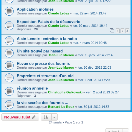
Dernier message par
Jean-Luc Marrou
«
mar. 29 juil. 2014 12:22
Application mobiles
Dernier message par
Claude Lebas
«
mar. 22 avr. 2014 13:47
Exposition Palais de la découverte
Dernier message par
Claude Lebas
«
lun. 10 mars 2014 19:44
Réponses :
20
1
2
3
Alain Lenoir:: entretien à la radio
Dernier message par
Claude Lebas
«
mar. 4 mars 2014 10:48
Un site trouvé par hasard
Dernier message par
Jean-Luc Marrou
«
mer. 15 janv. 2014 22:14
Revue de presse des fourmis
Dernier message par
Jean-Luc Marrou
«
lun. 30 déc. 2013 22:03
Empreinte et structure d'un nid
Dernier message par
Jean-Luc Marrou
«
mar. 1 oct. 2013 17:20
réunion annuelle
Dernier message par
Christophe Galkowski
«
ven. 2 août 2013 09:27
Réponses :
3
la vie secrète des fourmis ...
Dernier message par
Bernard Le Roux
«
lun. 30 juil. 2012 14:57
Nouveau sujet
24 sujets • Page
1
sur
1