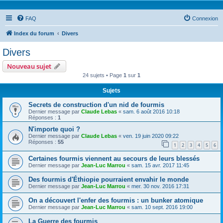
FAQ
Connexion
Index du forum
Divers
Divers
Nouveau sujet
24 sujets • Page
1
sur
1
Sujets
Secrets de construction d'un nid de fourmis
Dernier message par
Claude Lebas
«
sam. 6 août 2016 10:18
Réponses :
1
N'importe quoi ?
Dernier message par
Claude Lebas
«
ven. 19 juin 2020 09:22
Réponses :
55
1
2
3
4
5
6
Certaines fourmis viennent au secours de leurs blessés
Dernier message par
Jean-Luc Marrou
«
sam. 15 avr. 2017 11:45
Des fourmis d'Éthiopie pourraient envahir le monde
Dernier message par
Jean-Luc Marrou
«
mer. 30 nov. 2016 17:31
On a découvert l'enfer des fourmis : un bunker atomique
Dernier message par
Jean-Luc Marrou
«
sam. 10 sept. 2016 19:00
La Guerre des fourmis