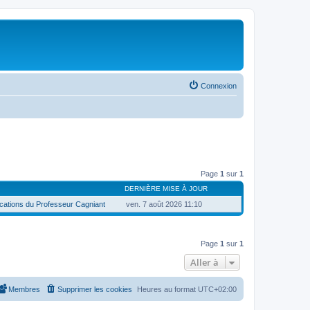
Connexion
Page
1
sur
1
DERNIÈRE MISE À JOUR
cations du Professeur Cagniant
ven. 7 août 2026 11:10
Page
1
sur
1
Aller à
Membres
Supprimer les cookies
Heures au format
UTC+02:00