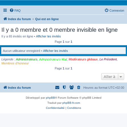
FAQ
Connexion
Index du forum
Qui est en ligne
Il y a 0 membre et 0 membre invisible en ligne
Il y a 65 invités en ligne •
Afficher les invités
Page
1
sur
1
Aucun utilisateur enregistré •
Afficher les invités
Légende :
Administrateurs
,
Administrateurs Mail
,
Modérateurs globaux
,
Le Président
,
Membres d'honneur
Page
1
sur
1
Aller à
Index du forum
Heures au format
UTC+02:00
Développé par
phpBB
® Forum Software © phpBB Limited
Traduit par
phpBB-fr.com
Confidentialité
|
Conditions