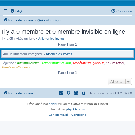
FAQ
Connexion
Index du forum
Qui est en ligne
Il y a 0 membre et 0 membre invisible en ligne
Il y a 95 invités en ligne •
Afficher les invités
Page
1
sur
1
Aucun utilisateur enregistré •
Afficher les invités
Légende :
Administrateurs
,
Administrateurs Mail
,
Modérateurs globaux
,
Le Président
,
Membres d'honneur
Page
1
sur
1
Aller à
Index du forum
Heures au format
UTC+02:00
Développé par
phpBB
® Forum Software © phpBB Limited
Traduit par
phpBB-fr.com
Confidentialité
|
Conditions