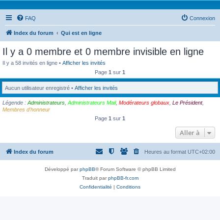
FAQ
Connexion
Index du forum
Qui est en ligne
Il y a 0 membre et 0 membre invisible en ligne
Il y a 58 invités en ligne •
Afficher les invités
Page
1
sur
1
Aucun utilisateur enregistré •
Afficher les invités
Légende :
Administrateurs
,
Administrateurs Mail
,
Modérateurs globaux
,
Le Président
,
Membres d'honneur
Page
1
sur
1
Aller à
Index du forum
Heures au format
UTC+02:00
Développé par
phpBB
® Forum Software © phpBB Limited
Traduit par
phpBB-fr.com
Confidentialité
|
Conditions