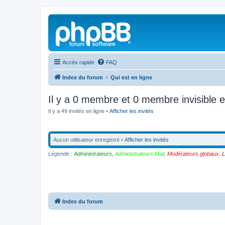
Accès rapide
FAQ
Index du forum
Qui est en ligne
Il y a 0 membre et 0 membre invisible e
Il y a 49 invités en ligne •
Afficher les invités
Aucun utilisateur enregistré •
Afficher les invités
Légende :
Administrateurs
,
Administrateurs Mail
,
Modérateurs globaux
,
L
Index du forum