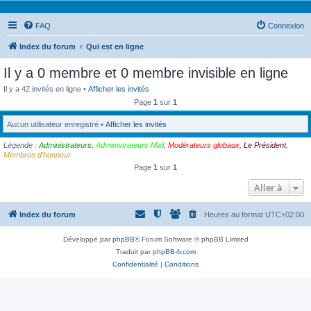
FAQ
Connexion
Index du forum
Qui est en ligne
Il y a 0 membre et 0 membre invisible en ligne
Il y a 42 invités en ligne •
Afficher les invités
Page
1
sur
1
Aucun utilisateur enregistré •
Afficher les invités
Légende :
Administrateurs
,
Administrateurs Mail
,
Modérateurs globaux
,
Le Président
,
Membres d'honneur
Page
1
sur
1
Aller à
Index du forum
Heures au format
UTC+02:00
Développé par
phpBB
® Forum Software © phpBB Limited
Traduit par
phpBB-fr.com
Confidentialité
|
Conditions