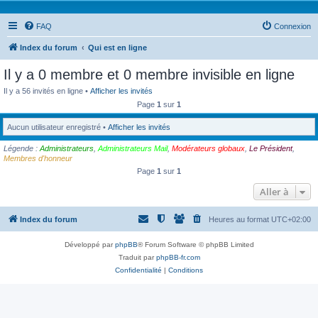
FAQ
Connexion
Index du forum
Qui est en ligne
Il y a 0 membre et 0 membre invisible en ligne
Il y a 56 invités en ligne •
Afficher les invités
Page
1
sur
1
Aucun utilisateur enregistré •
Afficher les invités
Légende :
Administrateurs
,
Administrateurs Mail
,
Modérateurs globaux
,
Le Président
,
Membres d'honneur
Page
1
sur
1
Aller à
Index du forum
Heures au format
UTC+02:00
Développé par
phpBB
® Forum Software © phpBB Limited
Traduit par
phpBB-fr.com
Confidentialité
|
Conditions